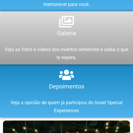
memorável para você.
Galeria
Veja as fotos e vídeos dos eventos anteriores e saiba o que
te espera.
Depoimentos
Veja a opinião de quem já participou do Israel Special
Experiences