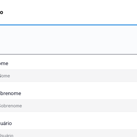
to
ome
obrenome
uário