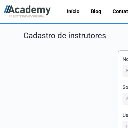
Início
Blog
Conta
Cadastro de instrutores
N
S
Us