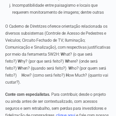
Incompatibilidade entre paisagismo e locais que
requerem monitoramento de imagens; dentre outras
O Caderno de Diretrizes oferece orientação relacionada os
diversos subsistemas (Controle de Acesso de Pedestres e
Veículos; Circuito Fechado de TV; Iluminação;
Comunicação e Sinalização), com respectivas justificativas
por meio da ferramenta 5W2H:
W
hat? (o que será
feito?)
W
hy? (por que será feito?)
W
here? (onde será
feito?)
W
hen? (quando será feito?)
W
ho? (por quem será
feito?)
H
ow? (como será feito?)
H
ow Much? (quanto vai
custar?).
Conte com especialistas.
Para contribuir, desde o projeto
ou ainda antes de ser contextualizado, com acessos
seguros e sem retrabalho, sem perdas para investidores e
fidelização de compradores,
clique aqui
e fale com nossos